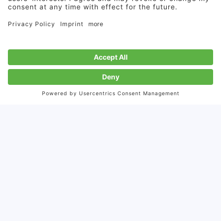
各方面的出版物
无论是白皮书、公司手册、播客、客户杂志 , 还是时事简
讯 ── 拥有自己出版物的好处是 , 您可以完全自由地去设
计它们。自制内容使得公司能全面地向目标受众传播自己