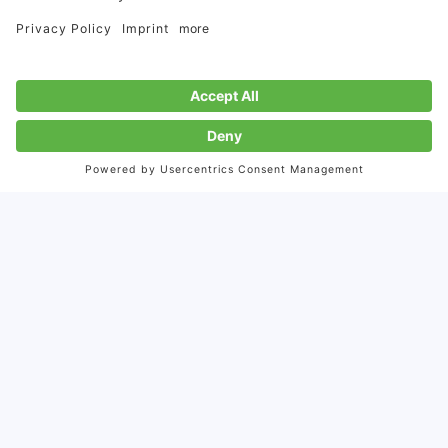
让企业被关注
无论是行业的、商业的、还是日常的媒体, 无论是纸媒、
网络、广播、电视, 抑或是社交媒体平台 ── 我们的公共
关系专家能确保记者和媒体来关注到您的公司。凭借对技
术话题和国际市场的深刻理解, 以及几十年来与媒体合作